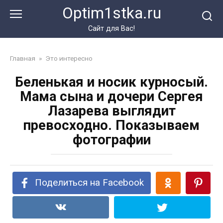
Перейти
Optim1stka.ru
к
контенту
Сайт для Вас!
Главная
»
Это интересно
Беленькая и носик курносый.
Мама сына и дочери Сергея
Лазарева выглядит
превосходно. Показываем
фотографии
Поделиться на Facebook