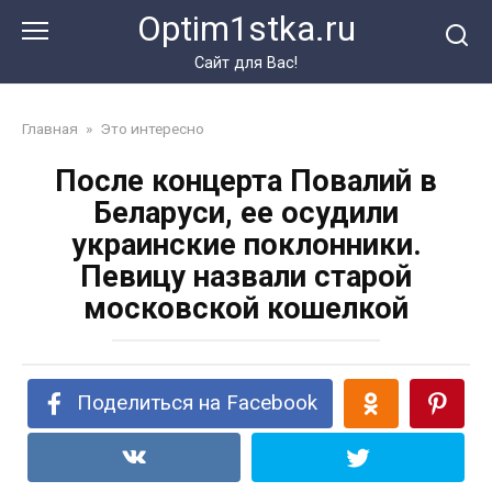
Перейти
Optim1stka.ru
к
контенту
Сайт для Вас!
Главная
»
Это интересно
После концерта Повалий в
Беларуси, ее осудили
украинские поклонники.
Певицу назвали старой
московской кошелкой
Поделиться на Facebook