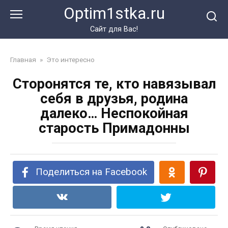
Перейти
Optim1stka.ru
к
контенту
Сайт для Вас!
Главная
»
Это интересно
Сторонятся те, кто навязывал
себя в друзья, родина
далеко… Неспокойная
старость Примадонны
Поделиться на Facebook