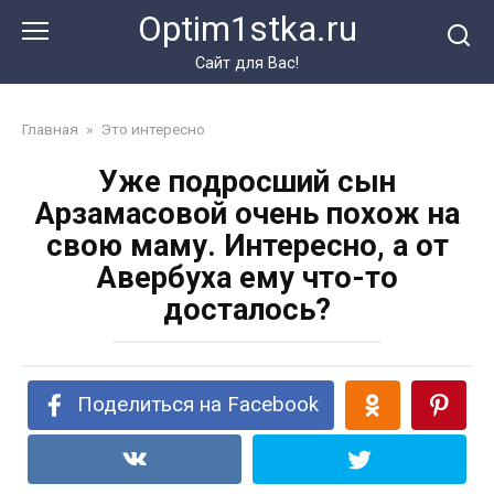
Перейти
Optim1stka.ru
к
контенту
Сайт для Вас!
Главная
»
Это интересно
Уже подросший сын
Арзамасовой очень похож на
свою маму. Интересно, а от
Авербуха ему что-то
досталось?
Поделиться на Facebook