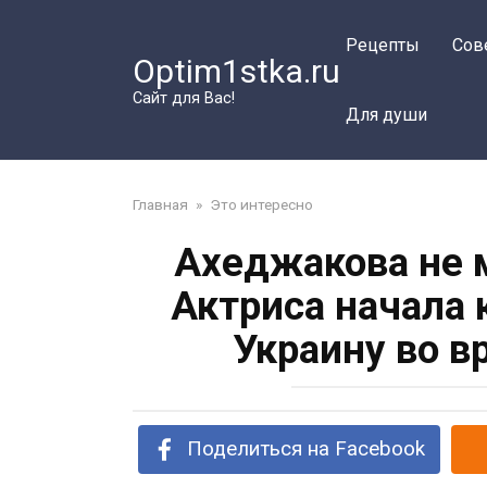
Перейти
к
Рецепты
Сов
Optim1stka.ru
контенту
Сайт для Вас!
Для души
Главная
»
Это интересно
Ахеджакова не 
Актриса начала 
Украину во в
Поделиться на Facebook