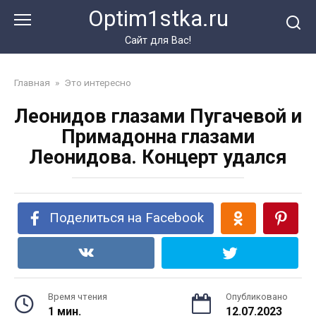
Перейти
Optim1stka.ru
к
контенту
Сайт для Вас!
Главная
»
Это интересно
Леонидов глазами Пугачевой и
Примадонна глазами
Леонидова. Концерт удался
Поделиться на Facebook
Время чтения
Опубликовано
1 мин.
12.07.2023