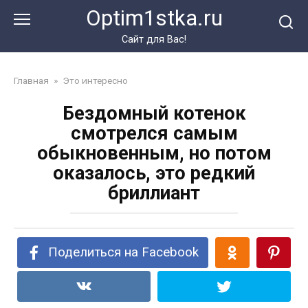
Перейти
Optim1stka.ru
к
контенту
Сайт для Вас!
Главная
»
Это интересно
Бездомный котенок
смотрелся самым
обыкновенным, но потом
оказалось, это редкий
бриллиант
Поделиться на Facebook