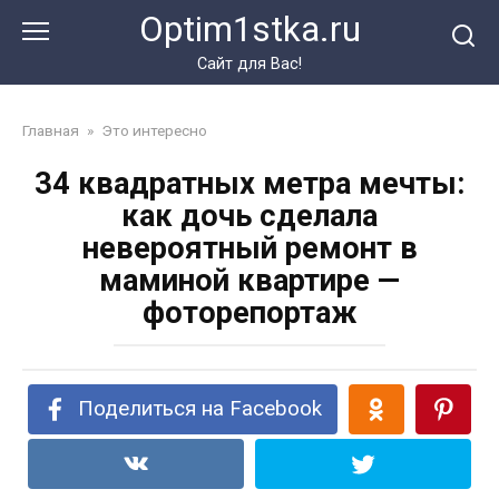
Перейти
Optim1stka.ru
к
контенту
Сайт для Вас!
Главная
»
Это интересно
34 квадратных метра мечты:
как дочь сделала
невероятный ремонт в
маминой квартире —
фоторепортаж
Поделиться на Facebook