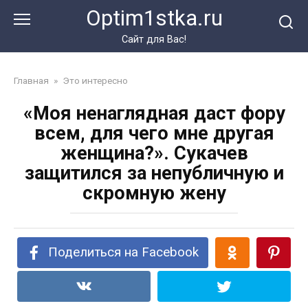
Перейти
Optim1stka.ru
к
контенту
Сайт для Вас!
Главная
»
Это интересно
«Моя ненаглядная даст фору
всем, для чего мне другая
женщина?». Сукачев
защитился за непубличную и
скромную жену
Поделиться на Facebook