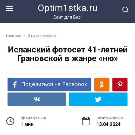
Перейти
Optim1stka.ru
к
контенту
Сайт для Вас!
Главная
»
Это интересно
Испанский фотосет 41-летней
Грановской в жанре «ню»
Поделиться на Facebook
Время чтения
Опубликовано
1 мин.
13.04.2024