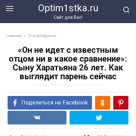
Перейти
Optim1stka.ru
к
контенту
Сайт для Вас!
Главная
»
Это интересно
«Он не идет с известным
отцом ни в какое сравнение»:
Сыну Харатьяна 26 лет. Как
выглядит парень сейчас
Поделиться на Facebook