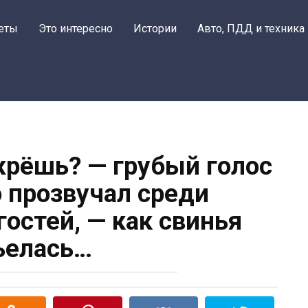
еты
Это интересно
Истории
Авто, ПДД и техника
жрёшь? — грубый голос
 прозвучал среди
остей, — как свинья
ъелась…