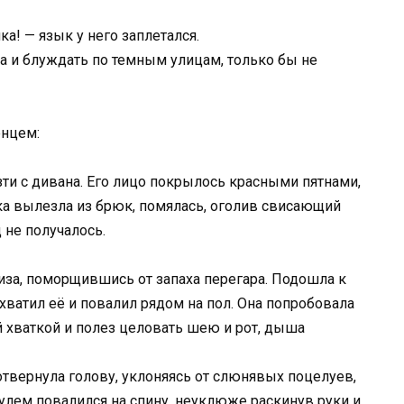
а! — язык у него заплетался.
ма и блуждать по темным улицам, только бы не
енцем:
зти с дивана. Его лицо покрылось красными пятнами,
ка вылезла из брюк, помялась, оголив свисающий
 не получалось.
Лиза, поморщившись от запаха перегара. Подошла к
схватил её и повалил рядом на пол. Она попробовала
й хваткой и полез целовать шею и рот, дыша
 отвернула голову, уклоняясь от слюнявых поцелуев,
 кулем повалился на спину, неуклюже раскинув руки и