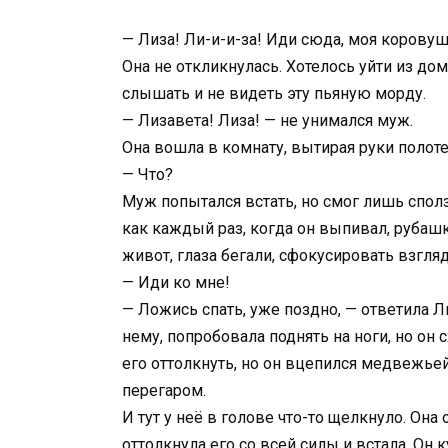
— Лиза! Ли-и-и-за! Иди сюда, моя коровушк
Она не откликнулась. Хотелось уйти из до
слышать и не видеть эту пьяную морду.
— Лизавета! Лиза! — не унимался муж.
Она вошла в комнату, вытирая руки полот
— Что?
Муж попытался встать, но смог лишь спол
как каждый раз, когда он выпивал, рубаш
живот, глаза бегали, сфокусировать взгляд
— Иди ко мне!
— Ложись спать, уже поздно, — ответила 
нему, попробовала поднять на ноги, но он 
его оттолкнуть, но он вцепился медвежье
перегаром.
И тут у неё в голове что-то щелкнуло. Она
оттолкнула его со всей силы и встала. Он