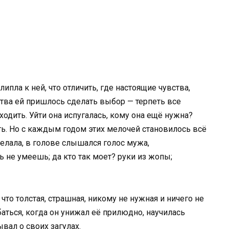
ипла к ней, что отличить, где настоящие чувства,
ства ей пришлось сделать выбор — терпеть все
одить. Уйти она испугалась, кому она ещё нужна?
ь. Но с каждым годом этих мелочей становилось всё
делала, в голове слышался голос мужа,
не умеешь; да кто так моет? руки из жопы;
то толстая, страшная, никому не нужная и ничего не
аться, когда он унижал её прилюдно, научилась
ывал о своих загулах.