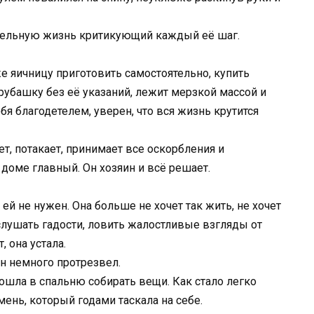
нательную жизнь критикующий каждый её шаг.
же яичницу приготовить самостоятельно, купить
рубашку без её указаний, лежит мерзкой массой и
себя благодетелем, уверен, что вся жизнь крутится
т, потакает, принимает все оскорбления и
доме главный. Он хозяин и всё решает.
 ей не нужен. Она больше не хочет так жить, не хочет
слушать гадости, ловить жалостливые взгляды от
, она устала.
он немного протрезвел.
 пошла в спальню собирать вещи. Как стало легко
ень, который годами таскала на себе.