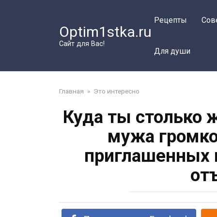
Перейти
к
Рецепты
Сов
Optim1stka.ru
контенту
Сайт для Вас!
Для души
Главная
»
Это интересно
Куда ты столько 
мужа громко
приглашенных г
от