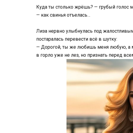
Куда ты столько жрёшь? — грубый голос 
— как свинья отъелась…
Лиза нервно улыбнулась под жалостливыми
постаралась перевести всё в шутку:
— Дорогой, ты же любишь меня любую, а мя
в горло уже не лез, но признать перед всем