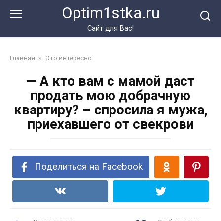
Перейти
Optim1stka.ru
к
контенту
Сайт для Вас!
Главная
»
Это интересно
— А кто вам с мамой даст
продать мою добрачную
квартиру? – спросила я мужа,
приехавшего от свекрови
Поделиться на Facebook