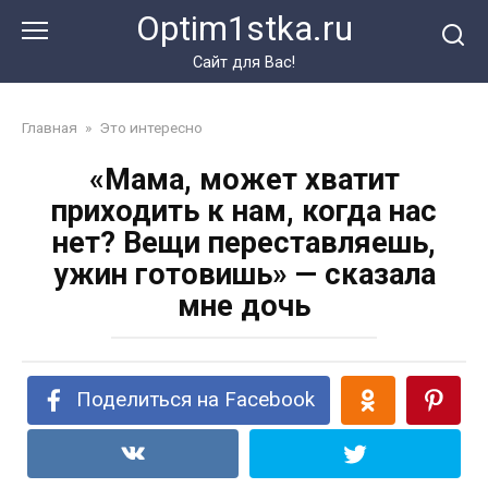
Перейти
Optim1stka.ru
к
контенту
Сайт для Вас!
Главная
»
Это интересно
«Мама, может хватит
приходить к нам, когда нас
нет? Вещи переставляешь,
ужин готовишь» — сказала
мне дочь
Поделиться на Facebook