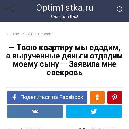
Перейти
Optim1stka.ru
к
контенту
Сайт для Вас!
Главная
»
Это интересно
— Твою квартиру мы сдадим,
а вырученные деньги отдадим
моему сыну — Заявила мне
свекровь
Поделиться на Facebook