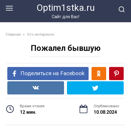
Перейти
Optim1stka.ru
к
контенту
Сайт для Вас!
Главная
»
Это интересно
Пожалел бывшую
Поделиться на Facebook
Время чтения
Опубликовано
12 мин.
10.08.2024