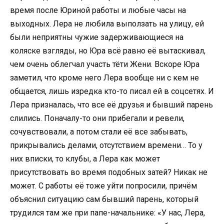
время после Юриной работы и любые часы на
выходных. Лера не любила выползать на улицу, ей
были неприятны чужие задерживающиеся на
коляске взгляды, но Юра всё равно её вытаскивал,
чем очень облегчал участь тёти Жени. Вскоре Юра
заметил, что кроме него Лера вообще ни с кем не
общается, лишь изредка кто-то писал ей в соцсетях. И
Лера призналась, что все её друзья и бывший парень
слились. Поначалу-то они прибегали и ревели,
сочувствовали, а потом стали её все забывать,
прикрывались делами, отсутствием времени… То у
них вписки, то клубы, а Лера как может
присутствовать во время подобных затей? Никак не
может. С работы её тоже уйти попросили, причём
объяснил ситуацию сам бывший парень, который
трудился там же при папе-начальнике: «У нас, Лера,