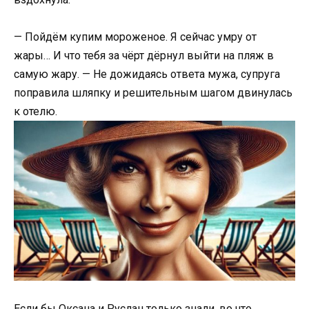
— Пойдём купим мороженое. Я сейчас умру от
жары… И что тебя за чёрт дёрнул выйти на пляж в
самую жару. — Не дожидаясь ответа мужа, супруга
поправила шляпку и решительным шагом двинулась
к отелю.
Если бы Оксана и Руслан только знали, во что