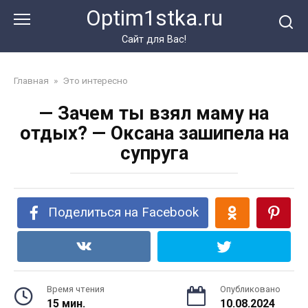
Перейти
Optim1stka.ru
к
контенту
Сайт для Вас!
Главная
»
Это интересно
— Зачем ты взял маму на
отдых? — Оксана зашипела на
супруга
Поделиться на Facebook
Время чтения
Опубликовано
15 мин.
10.08.2024