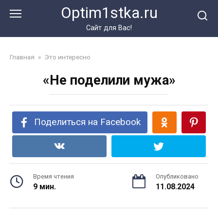
Перейти
Optim1stka.ru
к
контенту
Сайт для Вас!
Главная
»
Это интересно
«Не поделили мужа»
Поделиться на Facebook
Время чтения
Опубликовано
9 мин.
11.08.2024