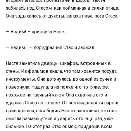
вторая пыталась пролезть ей в шорты. Настя
забилась под Стасом, как пойманная в силки птица.
Она задыхалась от духоты, запаха пива, пота Стаса.
— Вадим! – крикнула Настя.
— Вадим… — передразнил Стас и заржал.
Настя заметила дверцы шкафов, встроенных в
стены. Из фильмов знала, что там хранится посуда,
инструменты. Она дотянулась до одной из ручек и
повернула. Нащупала на полке что-то тяжёлое,
похожее на гаечный ключ. Она схватила его и
ударила Стаса по голове. От неожиданности парень
приподнялся, освободив Настю настолько, что она
смогла размахнуться и ударить его ещё раз, уже
сильнее. На этот раз Стас обмяк, придавив всем