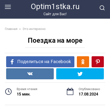
Перейти
Optim1stka.ru
к
контенту
Сайт для Вас!
Главная
»
Это интересно
Поездка на море
Поделиться на Facebook
Время чтения
Опубликовано
15 мин.
17.08.2024