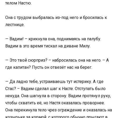
телом Настю.
Она с трудом выбралась из-под него и бросилась к
лестнице.
— Вадим! – крикнула она, поднимаясь на палубу.
Вадим в это время тискал на диване Милу.
— Это твой сюрприз? – набросилась она на него. – А
где капитан? Пусть он отвезёт нас на берег.
— Да ладно тебе, устраиваешь тут истерику. А где
Стас? – Вадим сделал шаг к Насте. Отступать было
некуда. Она шагнула в сторону. Вадим протянул руку,
чтобы схватить её, но Настя оказалась проворнее.
Она перекинула тело чрез ограждение и оказалась на
козырьке за кормой, с которого обычно прыгают в