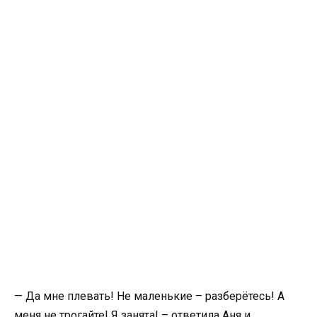
— Да мне плевать! Не маленькие – разберётесь! А
меня не трогайте! Я занята! – ответила Аня и