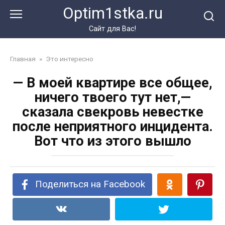
Перейти
Optim1stka.ru
к
контенту
Сайт для Вас!
Главная
»
Это интересно
— В моей квартире все общее,
ничего твоего тут нет,—
сказала свекровь невестке
после неприятного инцидента.
Вот что из этого вышло
Поделиться на Facebook