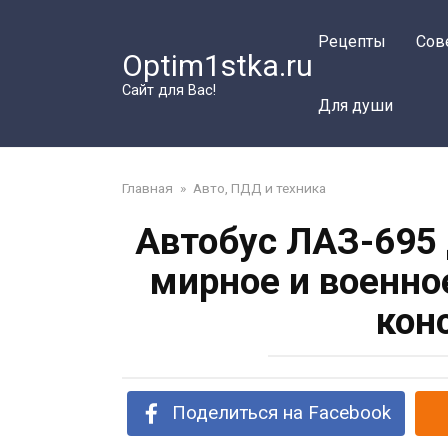
Перейти
к
Рецепты
Сов
Optim1stka.ru
контенту
Сайт для Вас!
Для души
Главная
»
Авто, ПДД и техника
Автобус ЛАЗ-695 
мирное и военно
кон
Поделиться на Facebook