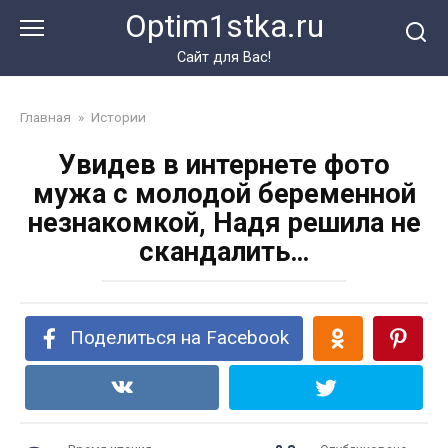
Перейти
Optim1stka.ru
к
контенту
Сайт для Вас!
Главная
»
Истории
Увидев в интернете фото
мужа с молодой беременной
незнакомкой, Надя решила не
скандалить…
Поделиться на Facebook