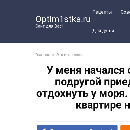
Перейти
к
Рецепты
Сов
Optim1stka.ru
контенту
Сайт для Вас!
Для души
Главная
»
Это интересно
У меня начался 
подругой прие
отдохнуть у моря.
квартире 