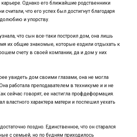
в карьере. Однако его ближайшие родственники
 считали, что его успех был достигнут благодаря
удолюбию и упорству.
узнала, что сын все-таки построил дом, она лишь
емя их общие знакомые, которые ездили отдыхать к
рошем счету в своей компании, да и дом у них
рее увидеть дом своими глазами, она не могла
 Она работала преподавателем в техникуме и и не
ак сейчас говорят, ее настигла профдеформация.
л властного характера матери и поспешил уехать
достаточно поздно. Единственное, что он старался
ые с семьей, но по будням приходилось