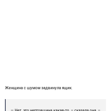
Женщина с шумом задвинула ящик.
— Нет, это чертовщина какая-то, – сказала она. –