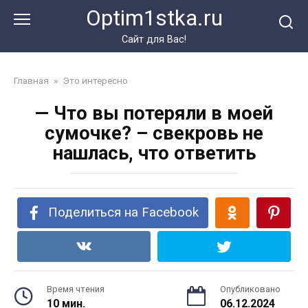
Перейти
Optim1stka.ru
к
контенту
Сайт для Вас!
Главная
»
Это интересно
— Что вы потеряли в моей
сумочке? – свекровь не
нашлась, что ответить
Поделиться на Facebook
Время чтения
Опубликовано
10 мин.
06.12.2024