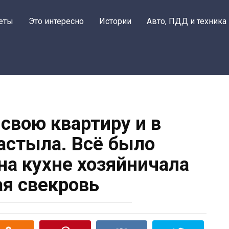
еты
Это интересно
Истории
Авто, ПДД и техника
 свою квартиру и в
астыла. Всё было
 на кухне хозяйничала
я свекровь