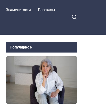
размахивая
Знаменитости
Рассказы
документами о
наследстве
Популярное