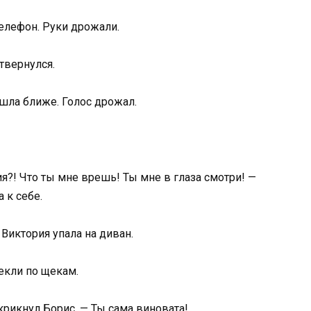
телефон. Руки дрожали.
твернулся.
ошла ближе. Голос дрожал.
я?! Что ты мне врешь! Ты мне в глаза смотри! —
 к себе.
 Виктория упала на диван.
текли по щекам.
 крикнул Борис. — Ты сама виновата!