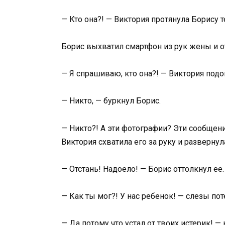
— Кто она?! — Виктория протянула Борису 
Борис выхватил смартфон из рук жены и о
— Я спрашиваю, кто она?! — Виктория под
— Никто, — буркнул Борис.
— Никто?! А эти фотографии? Эти сообщени
Виктория схватила его за руку и развернула
— Отстань! Надоело! — Борис оттолкнул ее.
— Как ты мог?! У нас ребенок! — слезы по
— Да потому что устал от твоих истерик! —