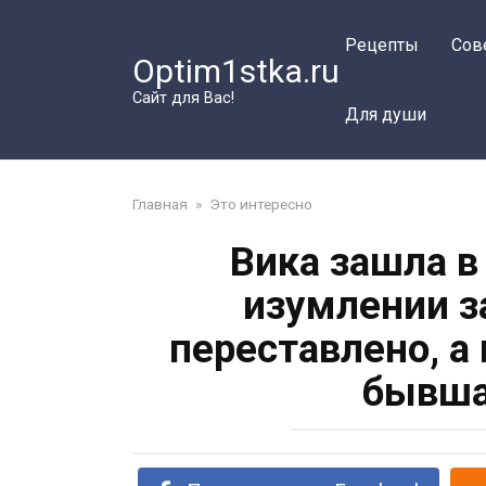
Перейти
к
Рецепты
Сов
Optim1stka.ru
контенту
Сайт для Вас!
Для души
Главная
»
Это интересно
Вика зашла в
изумлении з
переставлено, а
бывша