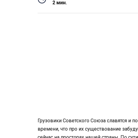
2 мин.
Грузовики Советского Союза славятся и п
времени, что про их существование забуду
сейчас на просторах нашей страны. По сути