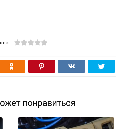
атью
ожет понравиться