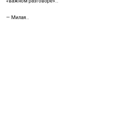
«важном разговоре»…
— Милая…