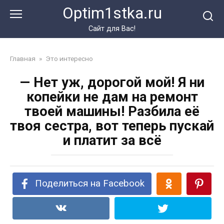
Перейти
Optim1stka.ru
к
контенту
Сайт для Вас!
Главная
»
Это интересно
— Нет уж, дорогой мой! Я ни
копейки не дам на ремонт
твоей машины! Разбила её
твоя сестра, вот теперь пускай
и платит за всё
Поделиться на Facebook