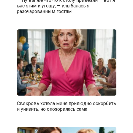
— Ну вы же что-то к столу привезли — вот я
вас этим и угощу, — улыбалась я
разочарованным гостям
Свекровь хотела меня прилюдно оскорбить
и унизить, но опозорилась сама