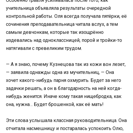
Особенно травля усиливалась после того, как
учительница объявляла результаты очередной
контрольной работы. Оля всегда получала пятёрки, её
сочинения преподавательница читала вслух, а тем
самым девчонкам, которые так изощрённо
издевались над одноклассницей, порой и тройки-то
натягивали с превеликим трудом.
— А я знаю, почему Кузнецова так из кожи вон лезет,
— заявила однажды одна из мучительниц, — Она
хочет какого-нибудь парня охмурить. Будет за него
задачки решать, а он в благодарность на ней когда-
нибудь женится. Иначе кому такая нищебродка, как
она, нужна… Будет брошенкой, как её мать!
Эти слова услышала классная руководительница. Она
отчитала насмешницу и постаралась успокоить Олю,