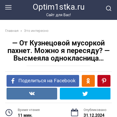
Перейти
Optim1stka.ru
к
контенту
Сайт для Вас!
Главная
»
Это интересно
— От Кузнецовой мусоркой
пахнет. Можно я пересяду? —
Высмеяла однокласница…
Поделиться на Facebook
Время чтения
Опубликовано
11 мин.
31.12.2024