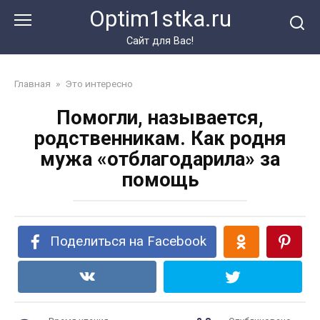
Перейти
Optim1stka.ru
к
контенту
Сайт для Вас!
Главная
»
Это интересно
Помогли, называется,
родственникам. Как родня
мужа «отблагодарила» за
помощь
Поделиться на Facebook