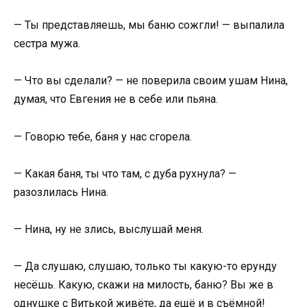
— Ты представляешь, мы баню сожгли! — выпалила
сестра мужа.
— Что вы сделали? — не поверила своим ушам Нина,
думая, что Евгения не в себе или пьяна.
— Говорю тебе, баня у нас сгорела.
— Какая баня, ты что там, с дуба рухнула? —
разозлилась Нина.
— Нина, ну не злись, выслушай меня.
— Да слушаю, слушаю, только ты какую-то ерунду
несёшь. Какую, скажи на милость, баню? Вы же в
однушке с Витькой живёте, да ещё и в съёмной!