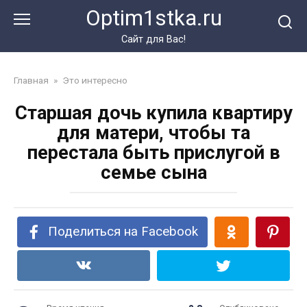
Перейти
Optim1stka.ru
к
контенту
Сайт для Вас!
Главная
»
Это интересно
Старшая дочь купила квартиру
для матери, чтобы та
перестала быть прислугой в
семье сына
Поделиться на Facebook