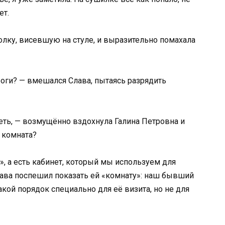
ет.
лку, висевшую на стуле, и выразительно помахала
роги? — вмешался Слава, пытаясь разрядить
треть, — возмущённо вздохнула Галина Петровна и
я комната?
ты», а есть кабинет, который мы используем для
Слава поспешил показать ей «комнату»: наш бывший
акой порядок специально для её визита, но не для