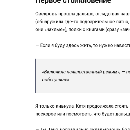
Первое столкновение
Свекровь прошла дальше, оглядывая нашу
(обнаружила где-то подозрительное пятно, к
они «чахлые»), полки с книгами (сразу «за
— Если я буду здесь жить, то нужно навес
«Включила начальственный режим», — под
побегушках».
Я только кивнула. Катя продолжала стоят
поскорее или посмотреть, что будет дальш
— Ты, Таня, неправильно складываешь бель