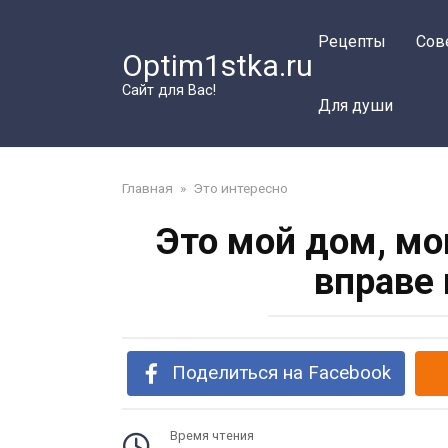
Перейти
к
Рецепты
Сов
Optim1stka.ru
контенту
Сайт для Вас!
Для души
Главная
»
Это интересно
Это мой дом, мо
вправе
Поделиться на Facebook
Время чтения