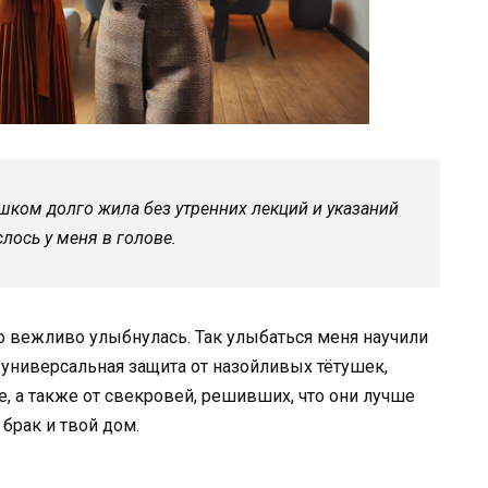
ишком долго жила без утренних лекций и указаний
слось у меня в голове.
то вежливо улыбнулась. Так улыбаться меня научили
 универсальная защита от назойливых тётушек,
, а также от свекровей, решивших, что они лучше
 брак и твой дом.