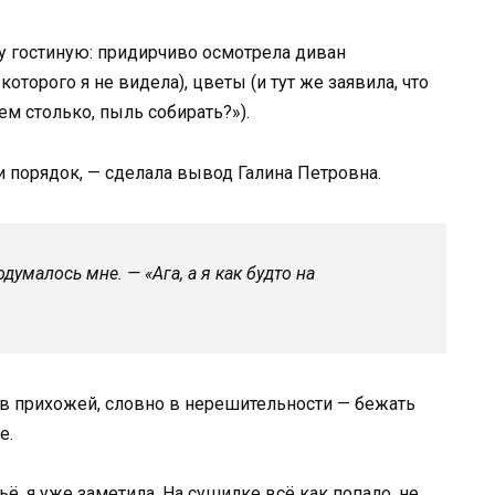
 гостиную: придирчиво осмотрела диван
оторого я не видела), цветы (и тут же заявила, что
чем столько, пыль собирать?»).
ти порядок, — сделала вывод Галина Петровна.
умалось мне. — «Ага, а я как будто на
ь в прихожей, словно в нерешительности — бежать
е.
ё, я уже заметила. На сушилке всё как попало, не