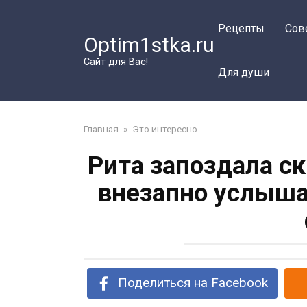
Перейти
к
Рецепты
Сов
Optim1stka.ru
контенту
Сайт для Вас!
Для души
Главная
»
Это интересно
Рита запоздала ск
внезапно услыша
Поделиться на Facebook