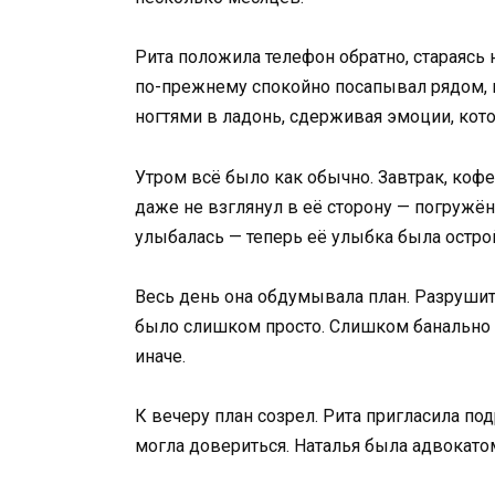
Рита положила телефон обратно, стараясь 
по-прежнему спокойно посапывал рядом, н
ногтями в ладонь, сдерживая эмоции, кот
Утром всё было как обычно. Завтрак, кофе
даже не взглянул в её сторону — погружё
улыбалась — теперь её улыбка была острой
Весь день она обдумывала план. Разрушить
было слишком просто. Слишком банально д
иначе.
К вечеру план созрел. Рита пригласила по
могла довериться. Наталья была адвокатом 