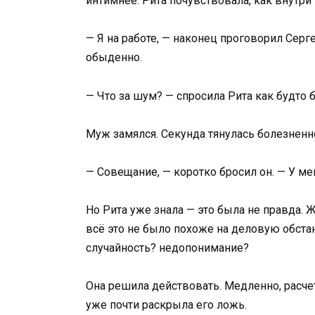
интимнее. Рита почувствовала, как внутр
— Я на работе, — наконец проговорил Серг
обыденно.
— Что за шум? — спросила Рита как будто
Муж замялся. Секунда тянулась болезненн
— Совещание, — коротко бросил он. — У мен
Но Рита уже знала — это была не правда. 
всё это не было похоже на деловую обста
случайность? недопонимание?
Она решила действовать. Медленно, расчет
уже почти раскрыла его ложь.