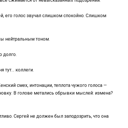
и всё сжимается от невысказанных подозрений.
ей, его голос звучал слишком спокойно. Слишком
 бы нейтральным тоном.
о долго.
я тут… коллеги.
Женский смех, интонации, теплота чужого голоса —
новку. В голове метались обрывки мыслей: изменa?
ливо. Сергей не должен был заподозрить, что она