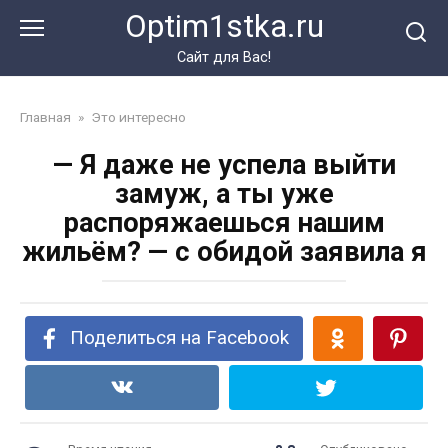
Перейти
Optim1stka.ru
к
контенту
Сайт для Вас!
Главная
»
Это интересно
— Я даже не успела выйти
замуж, а ты уже
распоряжаешься нашим
жильём? — с обидой заявила я
Поделиться на Facebook