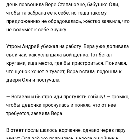
день позвонила Вере Степановне, бабушке Оли,
чтобы та забрала её к себе, но тёща такому
предложению не обрадовалась, жёстко заявила, что
не возьмёт к себе внучку.
Утром Андрей убежал на работу. Вера уже допивала
свой чай, как услышала вой щенка. Тот бегал
кругами, ища место, где бы пристроиться. Понимая,
что щенок хочет в туалет, Вера встала, подошла к
двери Оли и постучала.
— Вставай и быстро иди прогулять собаку! — громко,
чтобы девочка проснулась и поняла, что от неё
требуется, заявила Вера.
В ответ послышалось ворчание, однако через пару
минут Оля всё же появилась, надела ошейник и,