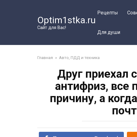
Перейти
к
Рецепты
Сов
Optim1stka.ru
контенту
Сайт для Вас!
Для души
Главная
»
Авто, ПДД и техника
Друг приехал 
антифриз, все 
причину, а когд
почт