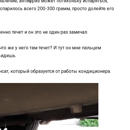
явление, антифриз может потихоньку испаряться,
 испарилось всего 200-300 грамм, просто долейте его
енно течет и он это не один раз замечал.
что же у него там течет? И тут он мне пальцем
 видишь.
нсат, который образуется от работы кондиционера.