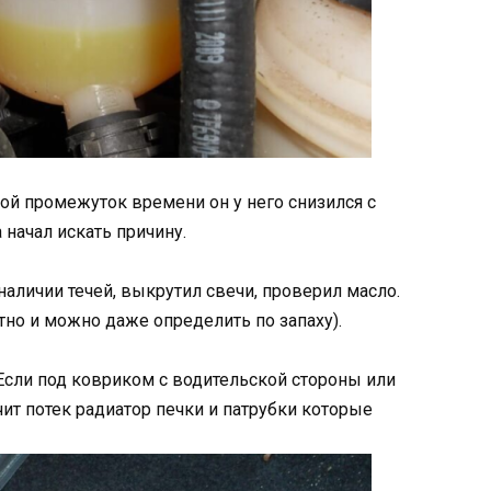
акой промежуток времени он у него снизился с
начал искать причину.
наличии течей, выкрутил свечи, проверил масло.
етно и можно даже определить по запаху).
 (Если под ковриком с водительской стороны или
ит потек радиатор печки и патрубки которые