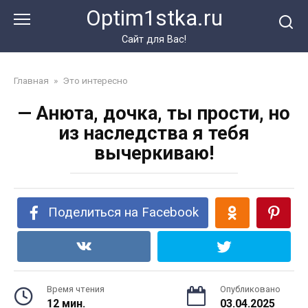
Перейти
Optim1stka.ru
к
контенту
Сайт для Вас!
Главная
»
Это интересно
— Анюта, дочка, ты прости, но
из наследства я тебя
вычеркиваю!
Поделиться на Facebook
Время чтения
Опубликовано
12 мин.
03.04.2025