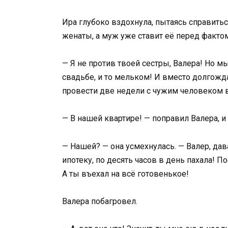
Ира глубоко вздохнула, пытаясь справить
женаты, а муж уже ставит её перед факто
— Я не против твоей сестры, Валера! Но м
свадьбе, и то мельком! И вместо долгож
провести две недели с чужим человеком 
— В нашей квартире! — поправил Валера, и
— Нашей? — она усмехнулась. — Валер, дава
ипотеку, по десять часов в день пахала! 
А ты въехал на всё готовенькое!
Валера побагровел.