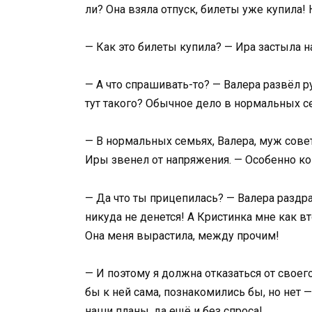
ли? Она взяла отпуск, билеты уже купила! Н
— Как это билеты купила? — Ира застыла н
— А что спрашивать-то? — Валера развёл рук
тут такого? Обычное дело в нормальных с
— В нормальных семьях, Валера, муж совет
Иры звенел от напряжения. — Особенно ког
— Да что ты прицепилась? — Валера разд
никуда не денется! А Кристинка мне как вт
Она меня вырастила, между прочим!
— И поэтому я должна отказаться от своего
бы к ней сама, познакомились бы, но нет 
наши планы, да ещё и без спроса!