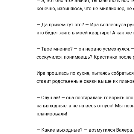
— А, вот оно что! Значит, ты мне ею в нос
конечно, извиняюсь, что не миллионер, не
— Да причём тут это? — Ира всплеснула ру
кто будет жить в моей квартире! А как же
— Твоё мнение? — он нервно усмехнулся. —
соскучился, понимаешь? Кристинка после 
Ира прошлась по кухне, пытаясь собраться
ставит родственные связи выше их планов
— Слушай! — она постаралась говорить сп
на выходные, а не на весь отпуск! Мы поз
планировали!
— Какие выходные? — возмутился Валера. —