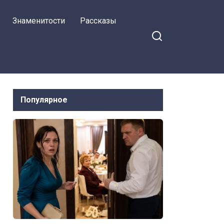
переезжай, а сюда
Знаменитости
Рассказы
её тащить не
вздумай
Популярное