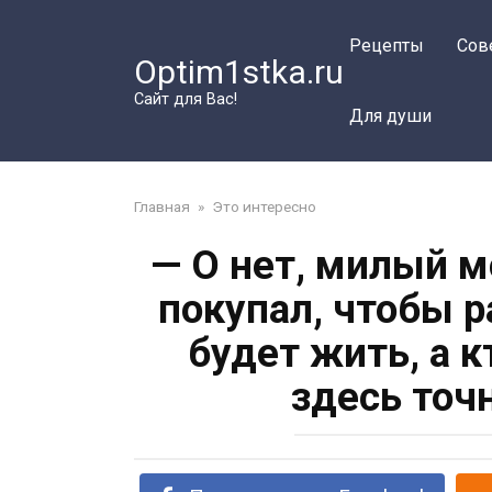
Перейти
к
Рецепты
Сов
Optim1stka.ru
контенту
Сайт для Вас!
Для души
Главная
»
Это интересно
— О нет, милый м
покупал, чтобы р
будет жить, а к
здесь точ