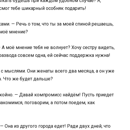
 тыкать будешь при каждом удобном случае? Я,
 смог тебе шикарный особняк подарить!
ками. — Речь о том, что ты за моей спиной решаешь,
 моё мнение?
 А моё мнение тебя не волнует? Хочу сестру видеть,
развода совсем одна, ей сейчас поддержка нужна!
 с мыслями. Они женаты всего два месяца, а он уже
. Что же будет дальше?
окойно. — Давай компромисс найдём! Пусть приедет
накомимся, поговорим, а потом поедем, как
 Она из другого города едет! Ради двух дней, что