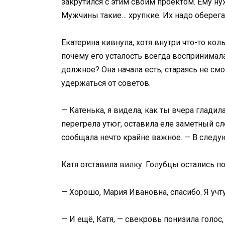
закрутился с этим своим проектом. Ему ну
Мужчины такие… хрупкие. Их надо оберегат
Екатерина кивнула, хотя внутри что-то кол
почему его усталость всегда воспринималас
должное? Она начала есть, стараясь не смот
удержаться от советов.
— Катенька, я видела, как ты вчера гладила
перегрела утюг, оставила еле заметный с
сообщала нечто крайне важное. — В следую
Катя отставила вилку. Голубцы остались п
— Хорошо, Мария Ивановна, спасибо. Я учту
— И ещё, Катя, — свекровь понизила голос