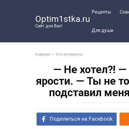
Перейти
к
Рецепты
Сов
Optim1stka.ru
контенту
Сайт для Вас!
Для души
Главная
»
Это интересно
— Не хотел?! —
ярости. — Ты не т
подставил меня
Поделиться на Facebook