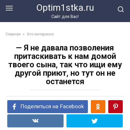
Перейти
Optim1stka.ru
к
контенту
Сайт для Вас!
Главная
»
Это интересно
— Я не давала позволения
притаскивать к нам домой
твоего сына, так что ищи ему
другой приют, но тут он не
останется
Поделиться на Facebook