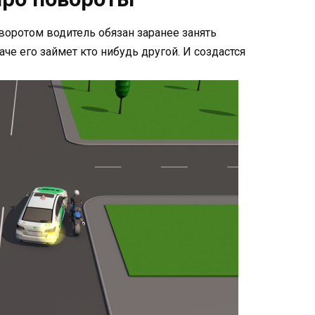
воротом водитель обязан заранее занять
аче его займет кто нибудь другой. И создастся