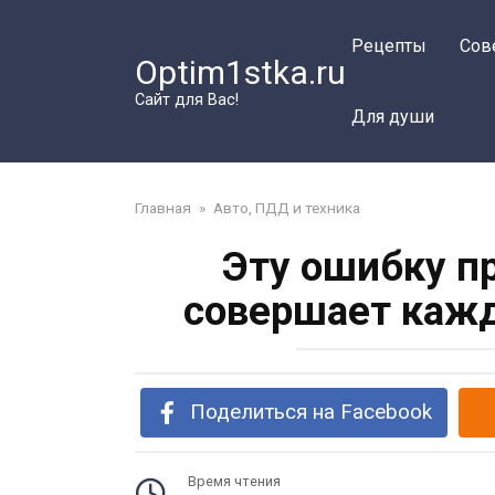
Перейти
к
Рецепты
Сов
Optim1stka.ru
контенту
Сайт для Вас!
Для души
Главная
»
Авто, ПДД и техника
Эту ошибку п
совершает кажд
Поделиться на Facebook
Время чтения