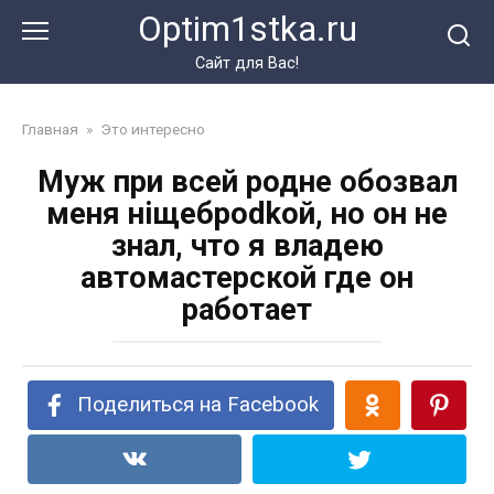
Перейти
Optim1stka.ru
к
контенту
Сайт для Вас!
Главная
»
Это интересно
Муж при всей родне обозвал
меня нiщeбрodkoй, но он не
знал, что я владею
автомастерской где он
работает
Поделиться на Facebook