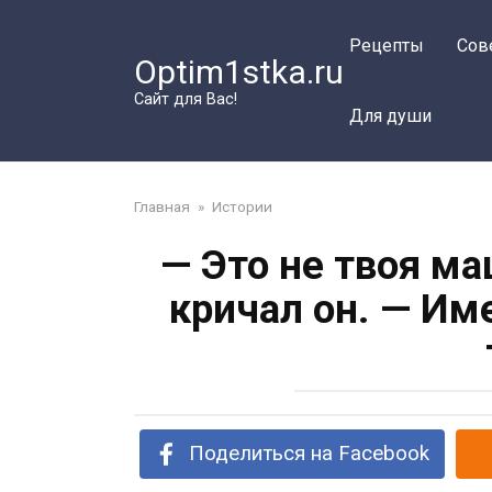
Перейти
к
Рецепты
Сов
Optim1stka.ru
контенту
Сайт для Вас!
Для души
Главная
»
Истории
— Это не твоя ма
кричал он. — Им
Поделиться на Facebook