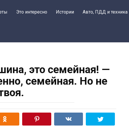
еты
Это интересно
Истории
Авто, ПДД и техника
шина, это семейная! —
енно, семейная. Но не
твоя.