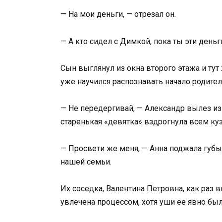
— На мои деньги, — отрезал он.
— А кто сидел с Димкой, пока ты эти деньг
Сын выглянул из окна второго этажа и тут 
уже научился распознавать начало родите
— Не передергивай, — Александр вылез из 
старенькая «девятка» вздрогнула всем ку
— Просвети же меня, — Анна поджала губы.
нашей семьи.
Их соседка, Валентина Петровна, как раз 
увлечена процессом, хотя уши ее явно бы