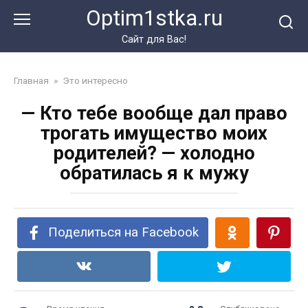
Перейти
Optim1stka.ru
к
контенту
Сайт для Вас!
Главная
»
Это интересно
— Кто тебе вообще дал право
трогать имущество моих
родителей? — холодно
обратилась я к мужу
Поделиться на Facebook