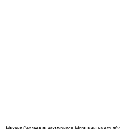
Михаил Сергеевич нахмурился. Морщины на его лбу