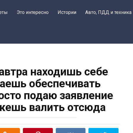
еты
Это интересно
Истории
Авто, ПДД и техника
завтра находишь себе
наешь обеспечивать
росто подаю заявление
ожешь валить отсюда