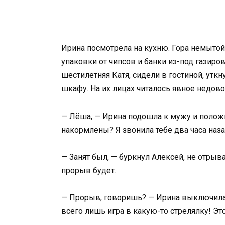
Ирина посмотрела на кухню. Гора немытой
упаковки от чипсов и банки из-под газиро
шестилетняя Катя, сидели в гостиной, утк
шкафу. На их лицах читалось явное недов
— Лёша, — Ирина подошла к мужу и положи
накормлены? Я звонила тебе два часа наза
— Занят был, — буркнул Алексей, не отрыва
прорыв будет.
— Прорыв, говоришь? — Ирина выключила
всего лишь игра в какую-то стрелялку! Эт