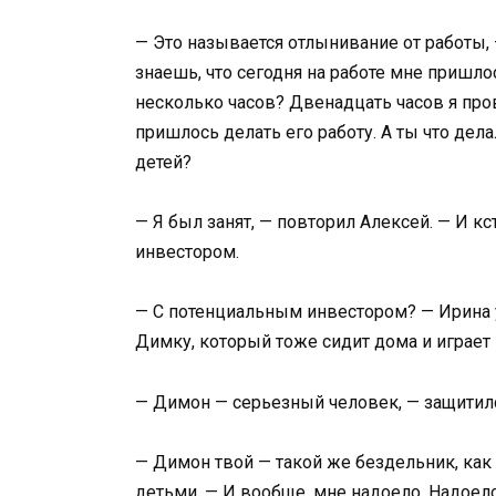
— Это называется отлынивание от работы, 
знаешь, что сегодня на работе мне пришло
несколько часов? Двенадцать часов я пров
пришлось делать его работу. А ты что дел
детей?
— Я был занят, — повторил Алексей. — И к
инвестором.
— С потенциальным инвестором? — Ирина 
Димку, который тоже сидит дома и играет 
— Димон — серьезный человек, — защитился
— Димон твой — такой же бездельник, как 
детьми. — И вообще, мне надоело. Надоело