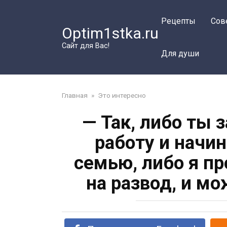
Перейти
к
Рецепты
Сов
Optim1stka.ru
контенту
Сайт для Вас!
Для души
Главная
»
Это интересно
— Так, либо ты 
работу и начи
семью, либо я п
на развод, и м