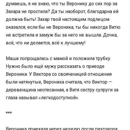
думаешь, я не знаю, что ты Веронику до сих пор за
Захара не простила? Да ты наоборот, благодарна ей
должна быть! Захар твой настоящим подлецом
оказался, если бы не Вероника, ты бы никогда Витю
не встретила и замуж бы за него не вышла. Дочка,
всё, что ни делается, всё к лучшему!
Маша попрощалась с мамой и положила трубку.
Нужно было ещё мужу рассказать о приезде
Вероники. У Виктора со свояченицей отношения
были натянутые, Вероника считала, что Виктор —
деревенщина неотесанная, а Витя сестру супруги за
глаза называл «легкодоступной».
***
Вероника приехала через неделю после разговора