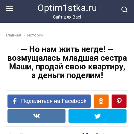
Перейти
Optim1stka.ru
к
контенту
Сайт для Вас!
Главная
»
Истории
— Но нам жить негде! —
возмущалась младшая сестра
Маши, продай свою квартиру,
а деньги поделим!
Поделиться на Facebook