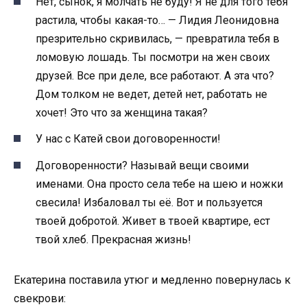
Нет, сынок, я молчать не буду! Я не для того тебя
растила, чтобы какая-то… — Лидия Леонидовна
презрительно скривилась, — превратила тебя в
ломовую лошадь. Ты посмотри на жен своих
друзей. Все при деле, все работают. А эта что?
Дом толком не ведет, детей нет, работать не
хочет! Это что за женщина такая?
У нас с Катей свои договоренности!
Договоренности? Называй вещи своими
именами. Она просто села тебе на шею и ножки
свесила! Избаловал ты её. Вот и пользуется
твоей добротой. Живет в твоей квартире, ест
твой хлеб. Прекрасная жизнь!
Екатерина поставила утюг и медленно повернулась к
свекрови: