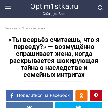
Перейти
Optim1stka.ru
к
контенту
Сайт для Вас!
Главная
»
Это интересно
«Ты всерьёз считаешь, что я
перееду?» — возмущённо
спрашивает жена, когда
раскрывается шокирующая
тайна о наследстве и
семейных интригах
Поделиться на Facebook