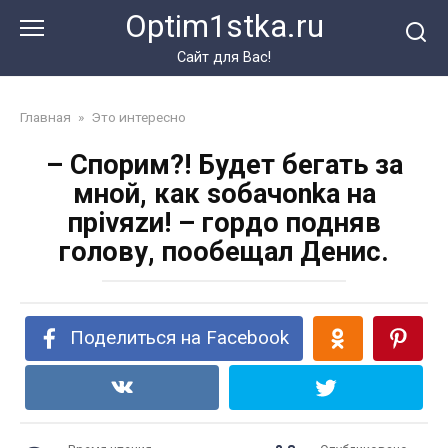
Перейти
Optim1stka.ru
к
контенту
Сайт для Вас!
Главная
»
Это интересно
– Спорим?! Будет бегать за
мной, как sобачоnkа на
прivяzи! – гордо подняв
голову, пообещал Денис.
Поделиться на Facebook