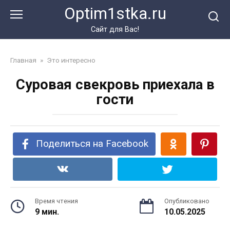
Перейти
Optim1stka.ru
к
контенту
Сайт для Вас!
Главная
»
Это интересно
Суровая свекровь приехала в
гости
Поделиться на Facebook
Время чтения
Опубликовано
9 мин.
10.05.2025