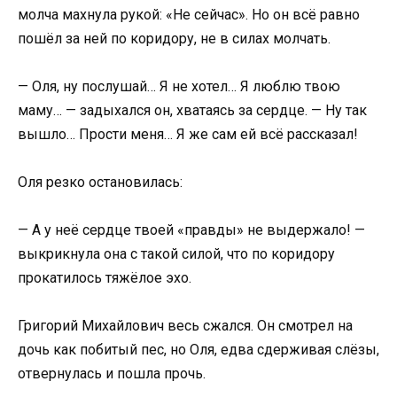
молча махнула рукой: «Не сейчас». Но он всё равно
пошёл за ней по коридору, не в силах молчать.
— Оля, ну послушай… Я не хотел… Я люблю твою
маму… — задыхался он, хватаясь за сердце. — Ну так
вышло… Прости меня… Я же сам ей всё рассказал!
Оля резко остановилась:
— А у неё сердце твоей «правды» не выдержало! —
выкрикнула она с такой силой, что по коридору
прокатилось тяжёлое эхо.
Григорий Михайлович весь сжался. Он смотрел на
дочь как побитый пес, но Оля, едва сдерживая слёзы,
отвернулась и пошла прочь.